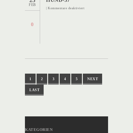
FEB
für
|
Kommentare deaktiviert
Hund-
37
0
1
2
3
4
5
NEXT
LAST
KATEGORIEN