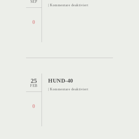
SEP
für
|
Kommentare deaktiviert
Hund-
41
0
25
HUND-40
FEB
für
|
Kommentare deaktiviert
Hund-
40
0