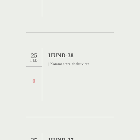
25
HUND-38
FEB
für
|
Kommentare deaktiviert
Hund-
38
0
25
HUND-37