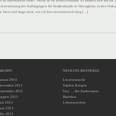
 es zu unterstützen lohnt! Vielen ist sie bereits bekannt! Es handelt sich um di
—
 Unterstützung des Auffanglagers für Straßenhunde in Gheorgheni, in den Ostk
AKTION
n Taten und frage mich, wie ich hier unterstützend tätig […]
—
AKTION
—
AKTION
ARCHIV
NEUESTE BEITRÄGE
Januar 2014
Locationsuche
November 2013
Tapfere Knirpse
September 2013
Izzy … die Zaubermaus
August 2013
Harlekin
uli 2013
Lebenszeichen
Juni 2013
Mai 2013