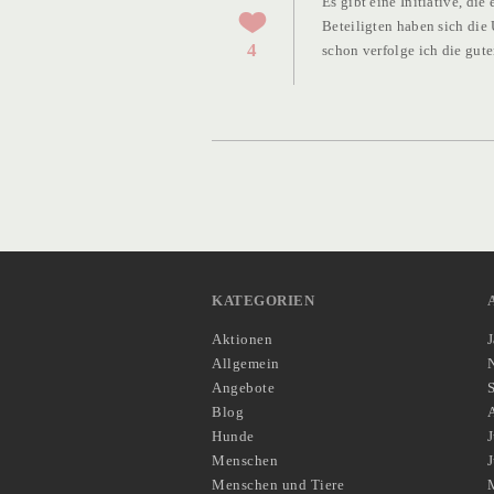
Es gibt eine Initiative, die
Beteiligten haben sich die
4
schon verfolge ich die gute
KATEGORIEN
Aktionen
Allgemein
Angebote
Blog
Hunde
J
Menschen
Menschen und Tiere