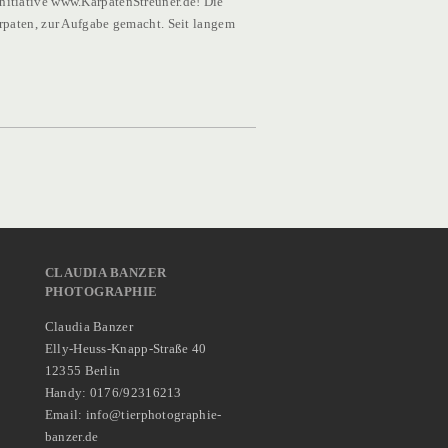
e Initiative www.KarpatenStreuner.de! Die
arpaten, zur Aufgabe gemacht. Seit langem
CLAUDIA BANZER
PHOTOGRAPHIE
Claudia Banzer
Elly-Heuss-Knapp-Straße 40
12355 Berlin
Handy: 0176/92316213
Email: info@tierphotographie-
banzer.de