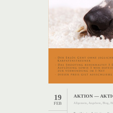
19
AKTION — AKTI
FEB
Allgemein
,
Angebote
,
Blog
,
H