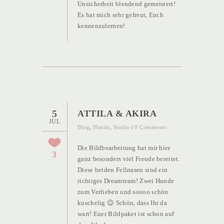
Unsicherheit blendend gemeistert!
Es hat mich sehr gefreut, Euch
kennenzulernen!
5
ATTILA & AKIRA
JUL
Blog
,
Hunde
,
Studio
|
0 Comments
Die Bildbearbeitung hat mir hier
3
ganz besonders viel Freude bereitet.
Diese beiden Fellnasen sind ein
richtiges Dreamteam! Zwei Hunde
zum Verlieben und soooo schön
kuschelig 😉 Schön, dass Ihr da
wart! Euer Bildpaket ist schon auf