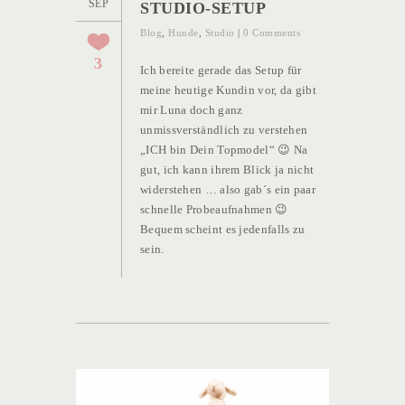
SEP
STUDIO-SETUP
Blog
,
Hunde
,
Studio
|
0 Comments
3
Ich bereite gerade das Setup für
meine heutige Kundin vor, da gibt
mir Luna doch ganz
unmissverständlich zu verstehen
„ICH bin Dein Topmodel“ 😉 Na
gut, ich kann ihrem Blick ja nicht
widerstehen … also gab´s ein paar
schnelle Probeaufnahmen 😉
Bequem scheint es jedenfalls zu
sein.