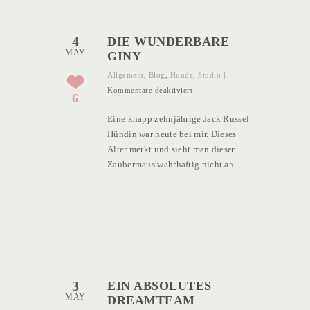
4
DIE WUNDERBARE
MAY
GINY
Allgemein
,
Blog
,
Hunde
,
Studio
|
für
Kommentare deaktiviert
6
Die
Eine knapp zehnjährige Jack Russel
wunderbare
Hündin war heute bei mir. Dieses
Giny
Alter merkt und sieht man dieser
Zaubermaus wahrhaftig nicht an.
3
EIN ABSOLUTES
MAY
DREAMTEAM