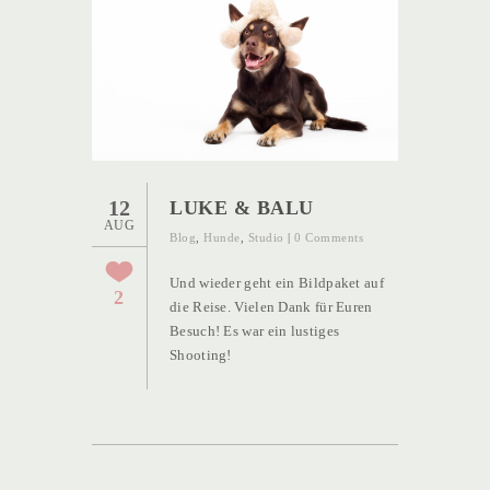
12
LUKE & BALU
AUG
Blog
,
Hunde
,
Studio
|
0 Comments
Und wieder geht ein Bildpaket auf
2
die Reise. Vielen Dank für Euren
Besuch! Es war ein lustiges
Shooting!