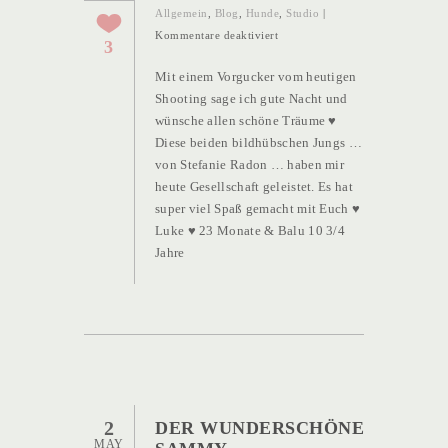
Allgemein
,
Blog
,
Hunde
,
Studio
|
für
Kommentare deaktiviert
3
Ein
Mit einem Vorgucker vom heutigen
absolutes
Shooting sage ich gute Nacht und
Dreamteam
wünsche allen schöne Träume ♥
Diese beiden bildhübschen Jungs …
von Stefanie Radon … haben mir
heute Gesellschaft geleistet. Es hat
super viel Spaß gemacht mit Euch ♥
Luke ♥ 23 Monate & Balu 10 3/4
Jahre
2
DER WUNDERSCHÖNE
MAY