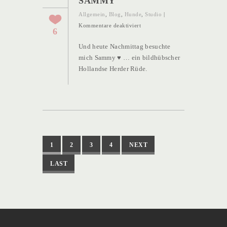
SAMMY
Allgemein
,
Blog
,
Hunde
,
Studio
|
für
Kommentare deaktiviert
6
Der
Und heute Nachmittag besuchte
wunderschöne
mich Sammy ♥ … ein bildhübscher
Sammy
Hollandse Herder Rüde.
1
2
3
4
NEXT
LAST