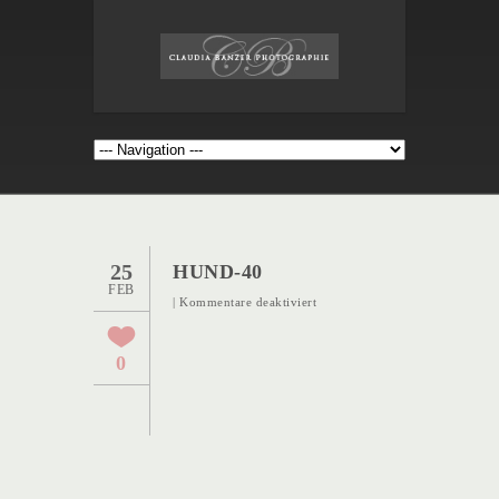
25
HUND-40
FEB
für
|
Kommentare deaktiviert
Hund-
40
0