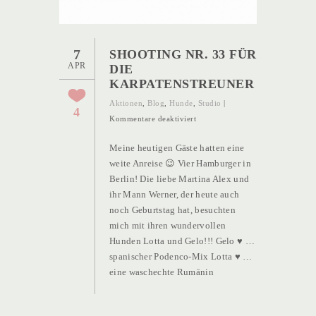
7
SHOOTING NR. 33 FÜR
APR
DIE
KARPATENSTREUNER
Aktionen
,
Blog
,
Hunde
,
Studio
|
4
für
Kommentare deaktiviert
Shooting
Meine heutigen Gäste hatten eine
Nr.
weite Anreise 😉 Vier Hamburger in
33
Berlin! Die liebe Martina Alex und
für
ihr Mann Werner, der heute auch
die
noch Geburtstag hat, besuchten
Karpatenstreuner
mich mit ihren wundervollen
Hunden Lotta und Gelo!!! Gelo ♥ …
spanischer Podenco-Mix Lotta ♥ …
eine waschechte Rumänin