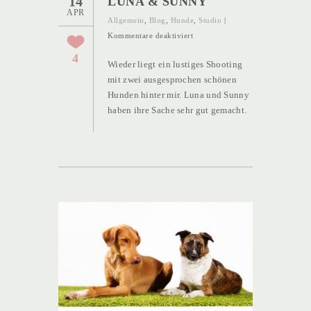
14
LUNA & SUNNY
APR
Allgemein
,
Blog
,
Hunde
,
Studio
|
für
Kommentare deaktiviert
Luna
4
Wieder liegt ein lustiges Shooting
&
mit zwei ausgesprochen schönen
Sunny
Hunden hinter mir. Luna und Sunny
haben ihre Sache sehr gut gemacht.