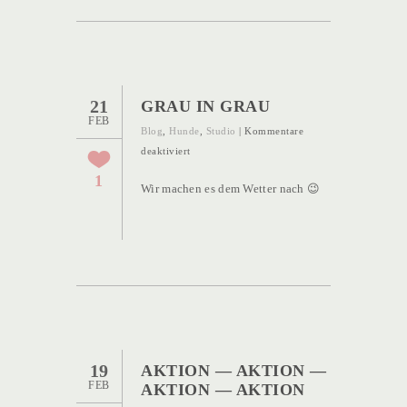
21
GRAU IN GRAU
FEB
Blog
,
Hunde
,
Studio
|
Kommentare
für
deaktiviert
Grau
1
Wir machen es dem Wetter nach 😉
in
Grau
19
AKTION — AKTION —
FEB
AKTION — AKTION