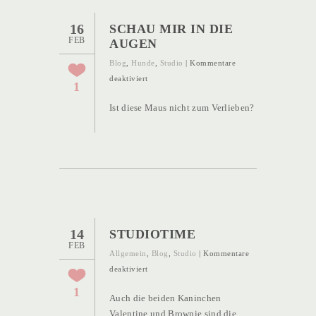
16
SCHAU MIR IN DIE
FEB
AUGEN
Blog
,
Hunde
,
Studio
|
Kommentare
für
deaktiviert
1
Schau
Ist diese Maus nicht zum Verlieben?
mir
in
die
Augen
14
STUDIOTIME
FEB
Allgemein
,
Blog
,
Studio
|
Kommentare
für
deaktiviert
Studiotime
1
Auch die beiden Kaninchen
Valentine und Brownie sind die