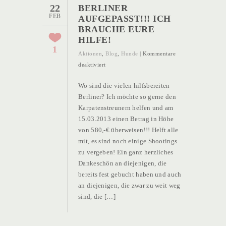
22
BERLINER
FEB
AUFGEPASST!!! ICH
BRAUCHE EURE
HILFE!
1
Aktionen
,
Blog
,
Hunde
|
Kommentare
für
deaktiviert
Berliner
Wo sind die vielen hilfsbereiten
aufgepasst!!!
Berliner? Ich möchte so gerne den
Ich
Karpatenstreunern helfen und am
brauche
15.03.2013 einen Betrag in Höhe
Eure
von 580,-€ überweisen!!! Helft alle
Hilfe!
mit, es sind noch einige Shootings
zu vergeben! Ein ganz herzliches
Dankeschön an diejenigen, die
bereits fest gebucht haben und auch
an diejenigen, die zwar zu weit weg
sind, die […]