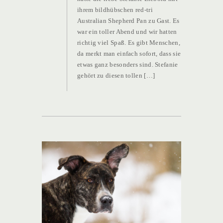
ihrem bildhübschen red-tri
die
Australian Shepherd Pan zu Gast. Es
Karpatenstreuner
war ein toller Abend und wir hatten
richtig viel Spaß. Es gibt Menschen,
da merkt man einfach sofort, dass sie
etwas ganz besonders sind. Stefanie
gehört zu diesen tollen […]