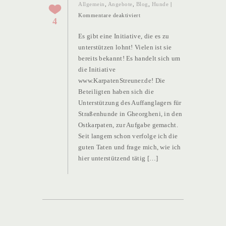
Allgemein
,
Angebote
,
Blog
,
Hunde
|
für
Kommentare deaktiviert
4
AKTION
Es gibt eine Initiative, die es zu
—
unterstützen lohnt! Vielen ist sie
AKTION
bereits bekannt! Es handelt sich um
—
die Initiative
AKTION
www.KarpatenStreuner.de! Die
—
Beteiligten haben sich die
AKTION
Unterstützung des Auffanglagers für
Straßenhunde in Gheorgheni, in den
Ostkarpaten, zur Aufgabe gemacht.
Seit langem schon verfolge ich die
guten Taten und frage mich, wie ich
hier unterstützend tätig […]