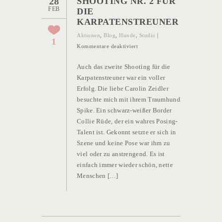
28
SHOOTING NR. 2 FÜR
FEB
DIE
KARPATENSTREUNER
Aktionen
,
Blog
,
Hunde
,
Studio
|
1
für
Kommentare deaktiviert
Shooting
Auch das zweite Shooting für die
Nr.
Karpatenstreuner war ein voller
2
Erfolg. Die liebe Carolin Zeidler
für
besuchte mich mit ihrem Traumhund
die
Spike. Ein schwarz-weißer Border
Karpatenstreuner
Collie Rüde, der ein wahres Posing-
Talent ist. Gekonnt setzte er sich in
Szene und keine Pose war ihm zu
viel oder zu anstrengend. Es ist
einfach immer wieder schön, nette
Menschen […]