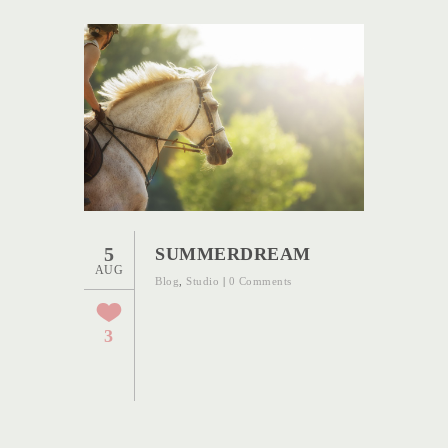
5
SUMMERDREAM
AUG
Blog
,
Studio
|
0 Comments
3