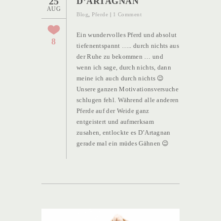
25
D’ARTAGNAN
AUG
Blog
,
Pferde
|
1 Comment
Ein wundervolles Pferd und absolut
8
tiefenentspannt ….. durch nichts aus
der Ruhe zu bekommen … und
wenn ich sage, durch nichts, dann
meine ich auch durch nichts 😉
Unsere ganzen Motivationsversuche
schlugen fehl. Während alle anderen
Pferde auf der Weide ganz
entgeistert und aufmerksam
zusahen, entlockte es D’Artagnan
gerade mal ein müdes Gähnen 😉