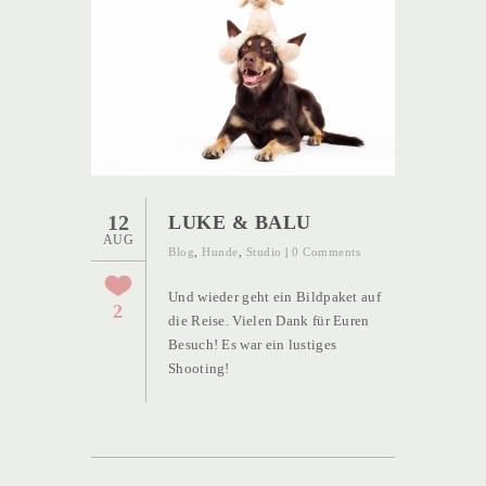
12
LUKE & BALU
AUG
Blog
,
Hunde
,
Studio
|
0 Comments
Und wieder geht ein Bildpaket auf
2
die Reise. Vielen Dank für Euren
Besuch! Es war ein lustiges
Shooting!