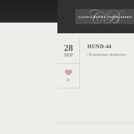
28
HUND-44
SEP
für
|
Kommentare deaktiviert
Hund
44
0