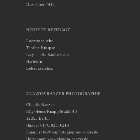
Dezember 2012
NEUESTE BEITRÄGE
Locationsuche
Tapfere Knirpse
Izzy … die Zaubermaus
Harlekin
Lebenszeichen
CLAUDIA BANZER PHOTOGRAPHIE
Claudia Banzer
Elly-Heuss-Knapp-Straße 40
12355 Berlin
Handy: 0176/92316213
Email: info@tierphotographie-banzer.de
Homepage: www.claudia-banzer.de