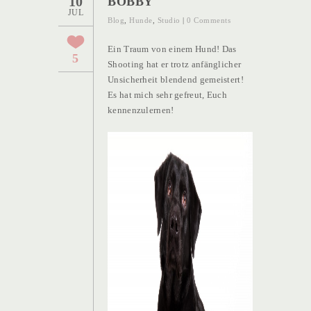
10
BOBBY
JUL
Blog
,
Hunde
,
Studio
|
0 Comments
Ein Traum von einem Hund! Das
5
Shooting hat er trotz anfänglicher
Unsicherheit blendend gemeistert!
Es hat mich sehr gefreut, Euch
kennenzulernen!