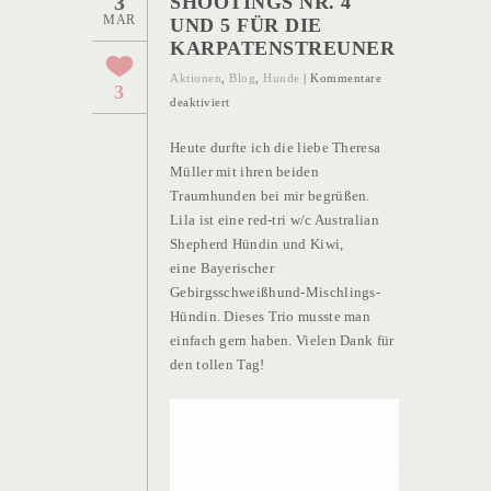
3
SHOOTINGS NR. 4
MAR
UND 5 FÜR DIE
KARPATENSTREUNER
Aktionen
,
Blog
,
Hunde
|
Kommentare
3
für
deaktiviert
Shootings
Heute durfte ich die liebe Theresa
Nr.
Müller mit ihren beiden
4
Traumhunden bei mir begrüßen.
und
Lila ist eine red-tri w/c Australian
5
Shepherd Hündin und Kiwi,
für
eine Bayerischer
die
Gebirgsschweißhund-Mischlings-
Karpatenstreuner
Hündin. Dieses Trio musste man
einfach gern haben. Vielen Dank für
den tollen Tag!