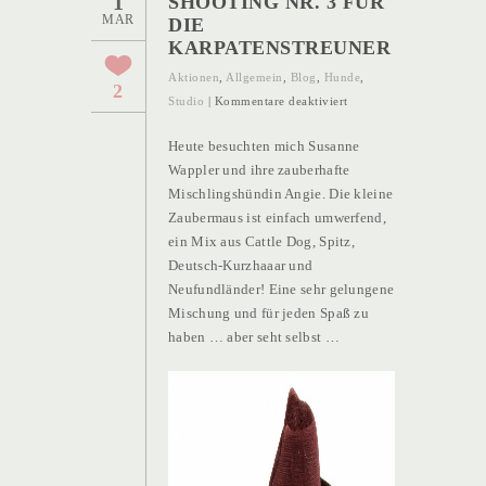
1
SHOOTING NR. 3 FÜR
MAR
DIE
KARPATENSTREUNER
Aktionen
,
Allgemein
,
Blog
,
Hunde
,
2
für
Studio
|
Kommentare deaktiviert
Shooting
Heute besuchten mich Susanne
Nr.
Wappler und ihre zauberhafte
3
Mischlingshündin Angie. Die kleine
für
Zaubermaus ist einfach umwerfend,
die
ein Mix aus Cattle Dog, Spitz,
Karpatenstreuner
Deutsch-Kurzhaaar und
Neufundländer! Eine sehr gelungene
Mischung und für jeden Spaß zu
haben … aber seht selbst …