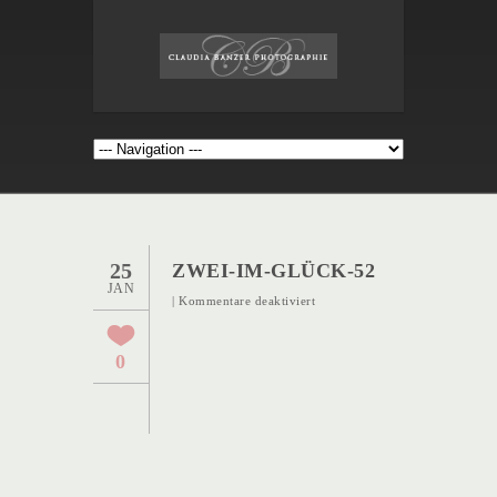
25
ZWEI-IM-GLÜCK-52
JAN
für
|
Kommentare deaktiviert
Zwei-
im-
0
Glück-
52