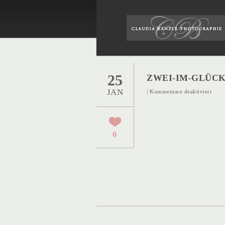
25
ZWEI-IM-GLÜCK
JAN
für
|
Kommentare deaktiviert
Zwei
im-
Glüc
0
48