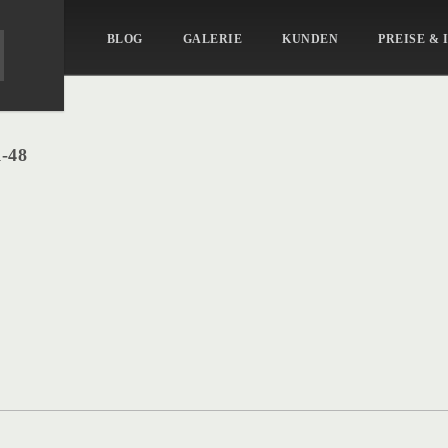
BLOG
GALERIE
KUNDEN
PREISE & 
-48
-
k-