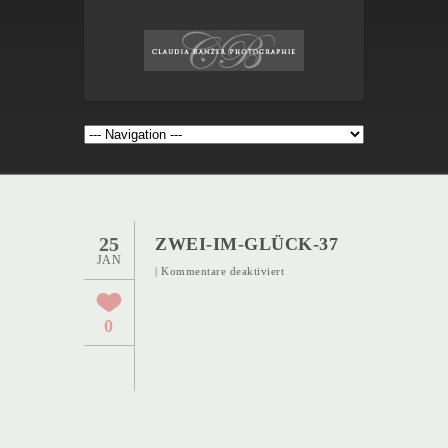
25
ZWEI-IM-GLÜCK-37
JAN
für
|
Kommentare deaktiviert
Zwei-
im-
0
Glück-
37