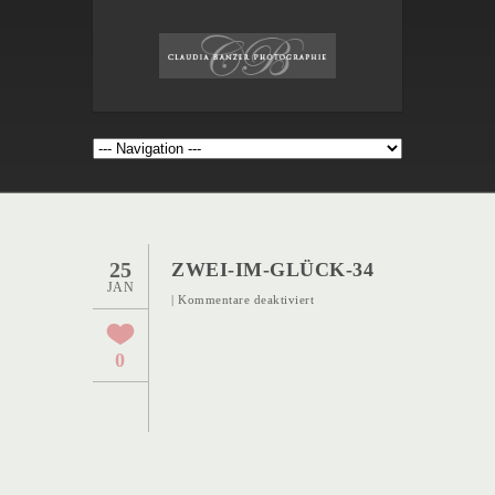
25
ZWEI-IM-GLÜCK-34
JAN
für
|
Kommentare deaktiviert
Zwei-
im-
0
Glück-
34