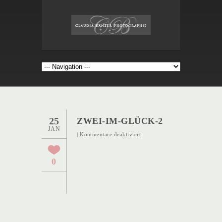
25
ZWEI-IM-GLÜCK-2
JAN
für
|
Kommentare deaktiviert
Zwei-
im-
0
Glück-
2