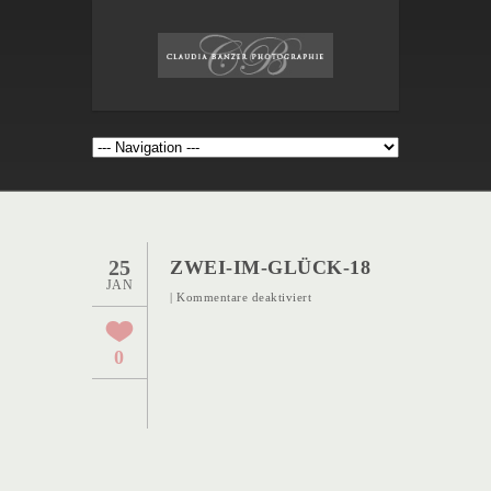
25
ZWEI-IM-GLÜCK-18
JAN
für
|
Kommentare deaktiviert
Zwei-
im-
0
Glück-
18