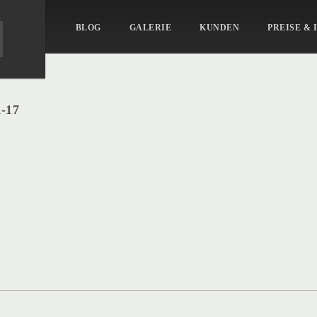
BLOG
GALERIE
KUNDEN
PREISE & 
-17
-
k-