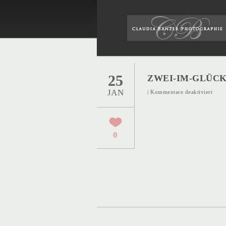
25
ZWEI-IM-GLÜCK
JAN
für
|
Kommentare deaktiviert
Zwei
im-
Glüc
0
17