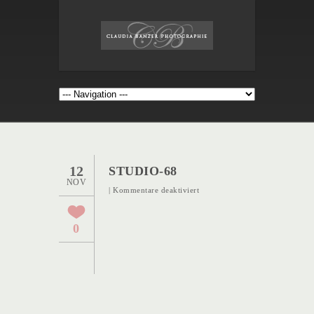
12
STUDIO-68
NOV
für
|
Kommentare deaktiviert
Studio-
68
0