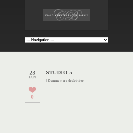
23
STUDIO-5
JAN
für
|
Kommentare deaktiviert
studio-
5
0