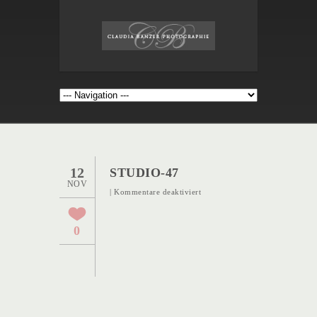
12
STUDIO-47
NOV
für
|
Kommentare deaktiviert
Studio-
47
0