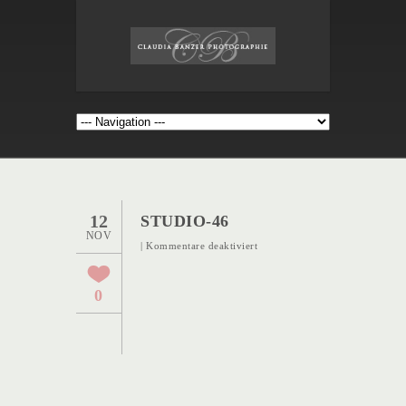
12
STUDIO-46
NOV
für
|
Kommentare deaktiviert
Studio-
46
0