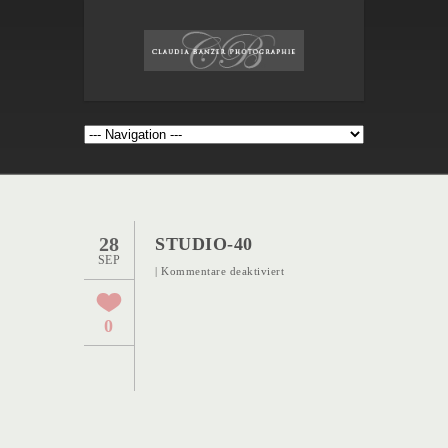
28
STUDIO-40
SEP
für
|
Kommentare deaktiviert
Studio-
40
0