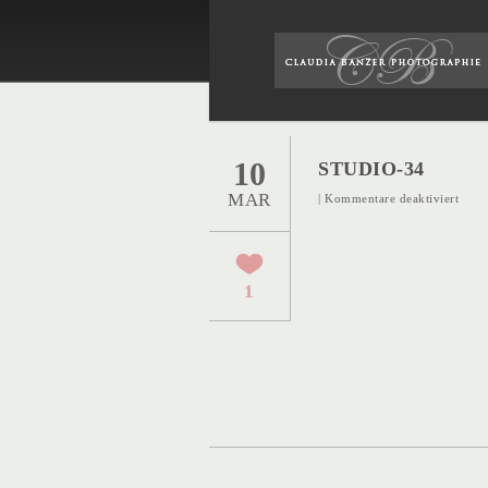
10
STUDIO-34
MAR
für
|
Kommentare deaktiviert
Studi
34
1