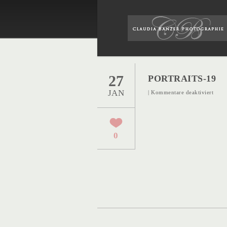
27
PORTRAITS-19
JAN
für
|
Kommentare deaktiviert
Portr
19
0