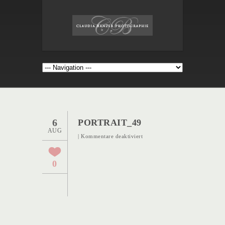
6
PORTRAIT_49
AUG
für
|
Kommentare deaktiviert
Portrait_49
0