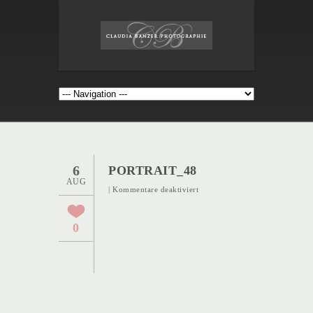
6
PORTRAIT_48
AUG
für
|
Kommentare deaktiviert
Portrait_48
0