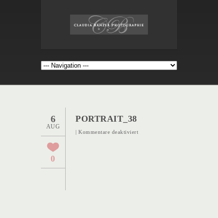
6
PORTRAIT_38
AUG
für
|
Kommentare deaktiviert
Portrait_38
0