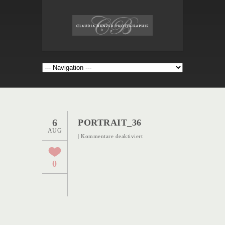
6
PORTRAIT_36
AUG
für
|
Kommentare deaktiviert
Portrait_36
0