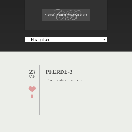
23
PFERDE-3
JAN
für
|
Kommentare deaktiviert
Pferde-
3
0