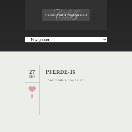
27
PFERDE-16
SEP
für
|
Kommentare deaktiviert
Pferde-
16
0