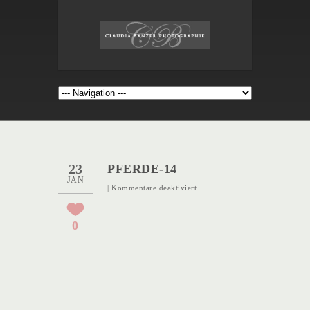
23
PFERDE-14
JAN
für
|
Kommentare deaktiviert
Pferde-
14
0