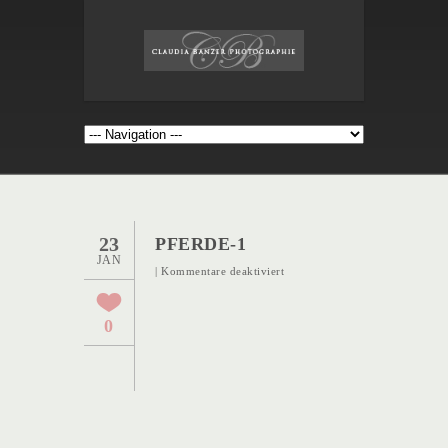
23
PFERDE-1
JAN
für
|
Kommentare deaktiviert
Pferde-
1
0