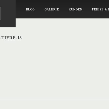
MEN
BLOG
GALERIE
KUNDEN
PREISE & 
TIERE-13
chen-
-