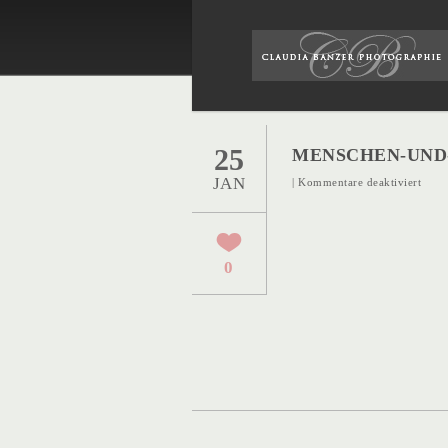
25
MENSCHEN-UND-
JAN
für
|
Kommentare deaktiviert
Mens
und-
Tiere
0
13