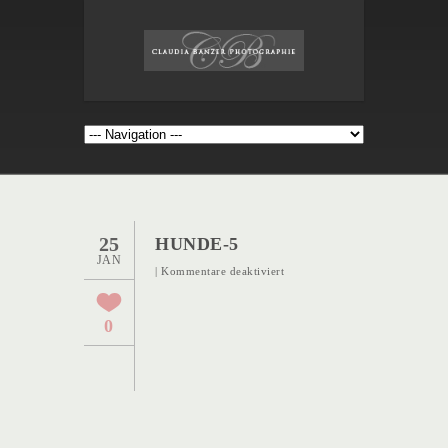
25
HUNDE-5
JAN
für
|
Kommentare deaktiviert
Hunde-
5
0