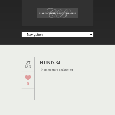
27
HUND-34
JAN
für
|
Kommentare deaktiviert
Hund-
34
0