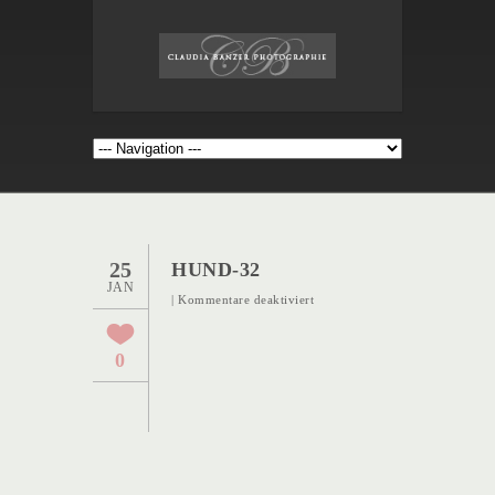
25
HUND-32
JAN
für
|
Kommentare deaktiviert
Hund-
32
0