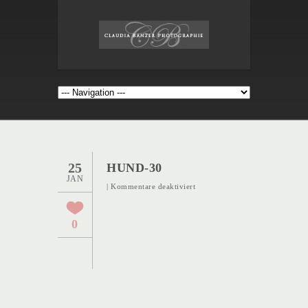
25
HUND-30
JAN
für
|
Kommentare deaktiviert
Hund-
30
0