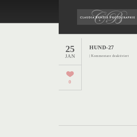
25
HUND-27
JAN
für
|
Kommentare deaktiviert
Hund
27
0