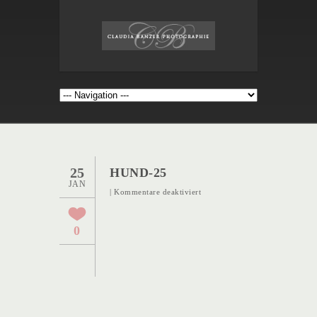
25
HUND-25
JAN
für
|
Kommentare deaktiviert
Hund-
25
0