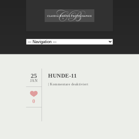
25
HUNDE-11
JAN
für
|
Kommentare deaktiviert
Hunde-
11
0